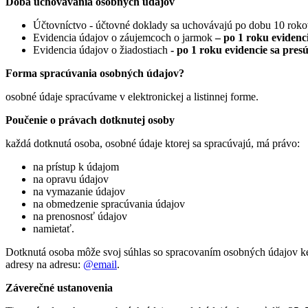
Doba uchovávania osobných údajov
Účtovníctvo - účtovné doklady sa uchovávajú po dobu 10 rok
Evidencia údajov o záujemcoch o jarmok
– po 1 roku evidenc
Evidencia údajov o žiadostiach
- po 1 roku evidencie sa pres
Forma spracúvania osobných údajov?
osobné údaje spracúvame v elektronickej a listinnej forme.
Poučenie o právach dotknutej osoby
každá dotknutá osoba, osobné údaje ktorej sa spracúvajú, má právo:
na prístup k údajom
na opravu údajov
na vymazanie údajov
na obmedzenie spracúvania údajov
na prenosnosť údajov
namietať.
Dotknutá osoba môže svoj súhlas so spracovaním osobných údajov kedy
adresy na adresu:
@email
.
Záverečné ustanovenia