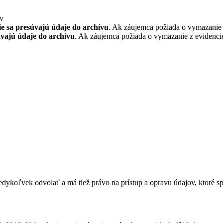
ov
ie sa presúvajú údaje do archívu
. Ak záujemca požiada o vymazanie 
úvajú údaje do archívu
. Ak záujemca požiada o vymazanie z evidenci
koľvek odvolať a má tiež právo na prístup a opravu údajov, ktoré spr